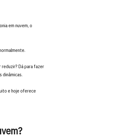
fonia em nuvem, o
 normalmente.
r reduzir? Dá para fazer
s dinâmicas.
ito e hoje oferece
nuvem?