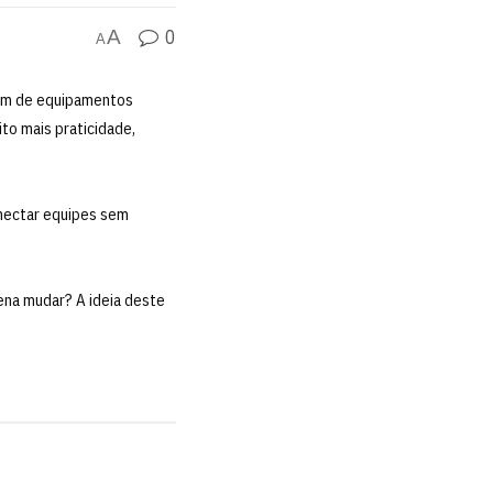
0
A
A
iam de equipamentos
ito mais praticidade,
nectar equipes sem
ena mudar? A ideia deste