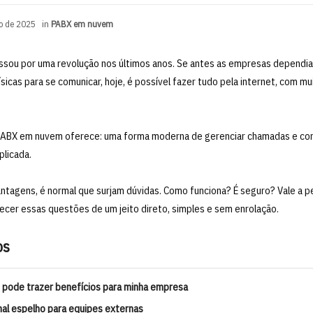
o de 2025
in
PABX em nuvem
assou por uma revolução nos últimos anos. Se antes as empresas depend
físicas para se comunicar, hoje, é possível fazer tudo pela internet, com mu
PABX em nuvem oferece: uma forma moderna de gerenciar chamadas e co
plicada.
tagens, é normal que surjam dúvidas. Como funciona? É seguro? Vale a p
ecer essas questões de um jeito direto, simples e sem enrolação.
os
pode trazer benefícios para minha empresa
mal espelho para equipes externas