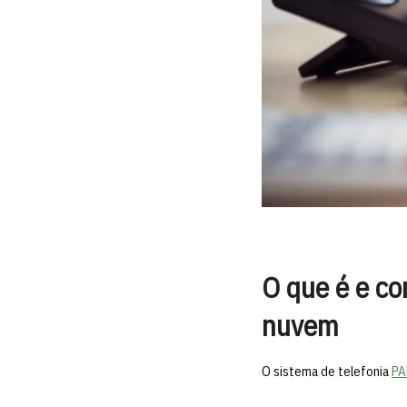
O que é e co
nuvem
O sistema de telefonia
PA