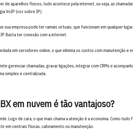
r de aparelhos físicos, tudo acontece pela internet, ou seja, as chamada
gia VoIP (voz sobre IP).
 que sua empresa pode ter ramais virtuais, que funcionam em qualquer lugar
IP. Basta ter conexão com a internet.
pedada em servidores online, o que elimina os custos com manutenção e 
mite gerenciar chamadas, gravar ligações, integrar com CRMs e acompanha
a simples e centralizada.
ABX em nuvem é tão vantajoso?
rande. Logo de cara, o que mais chama a atenção é a economia. Como tudo 
tir em centrais físicas, cabeamento ou manutenção.