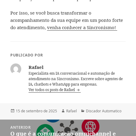
Por isso, se você busca transformar o
acompanhamento da sua equipe em um ponto forte
do atendimento,
venha conhecer a Sincronismo!
PUBLICADO POR
Rafael
Especialista em IA conversacional e automação de
atendimento na Sincronismo. Escreve sobre agentes de
IA, chatbots e WhatsApp para empresas.
Ver todos os posts de Rafael
Publicado
Autor
Categorias
15 de setembro de 2025
Rafael
Discador Automatico
em
Navegação
ANTERIOR
de
O que é a comunicação omnichannel e
Post