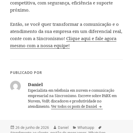
competitiva, com segurança, eficiência e suporte
próximo.
Então, se você quer transformar a comunicação e o
atendimento da sua empresa em um diferencial real,
conte com a Sincronismo!
Clique aqui e fale agora
mesmo com a nossa equipe!
PUBLICADO POR
Daniel
Especialista em telefonia em nuvem e comunicação
empresarial na Sincronismo. Escreve sobre PABX em
Nuvem, VoIP, discadores e produtividade no
atendimento.
Ver todos os posts de Daniel
Publicado
Autor
Categorias
Tags
26 de junho de 2026
Daniel
Whatsapp
em
Atendimento ao cliente
,
gestão de mensagens
,
WhatsApp