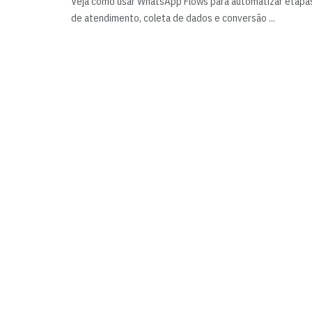
Veja como usar WhatsApp Flows para automatizar etapa
de atendimento, coleta de dados e conversão ...