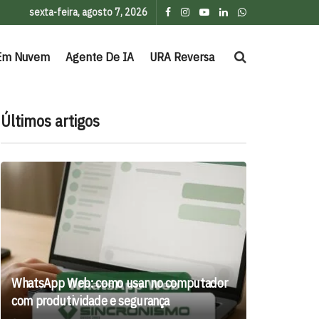
sexta-feira, agosto 7, 2026
Em Nuvem
Agente De IA
URA Reversa
Últimos artigos
WhatsApp Web: como usar no computador
com produtividade e segurança