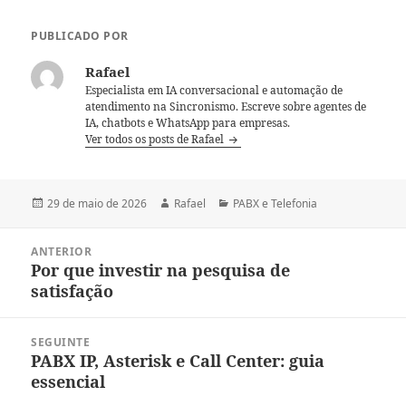
PUBLICADO POR
Rafael
Especialista em IA conversacional e automação de
atendimento na Sincronismo. Escreve sobre agentes de
IA, chatbots e WhatsApp para empresas.
Ver todos os posts de Rafael
Publicado
Autor
Categorias
29 de maio de 2026
Rafael
PABX e Telefonia
em
Navegação
ANTERIOR
de
Por que investir na pesquisa de
Post
Post
satisfação
anterior:
SEGUINTE
PABX IP, Asterisk e Call Center: guia
Próximo
essencial
post: