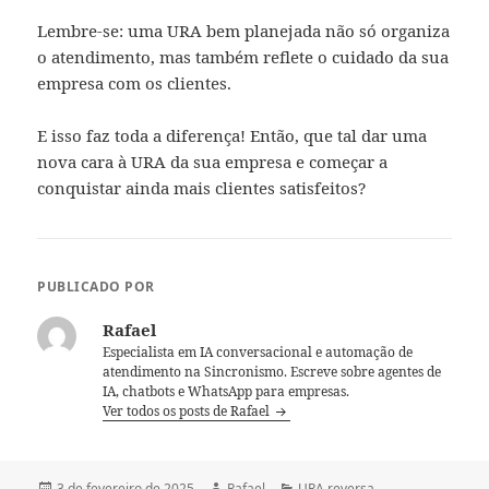
Lembre-se: uma URA bem planejada não só organiza
o atendimento, mas também reflete o cuidado da sua
empresa com os clientes.
E isso faz toda a diferença! Então, que tal dar uma
nova cara à URA da sua empresa e começar a
conquistar ainda mais clientes satisfeitos?
PUBLICADO POR
Rafael
Especialista em IA conversacional e automação de
atendimento na Sincronismo. Escreve sobre agentes de
IA, chatbots e WhatsApp para empresas.
Ver todos os posts de Rafael
Publicado
Autor
Categorias
3 de fevereiro de 2025
Rafael
URA reversa