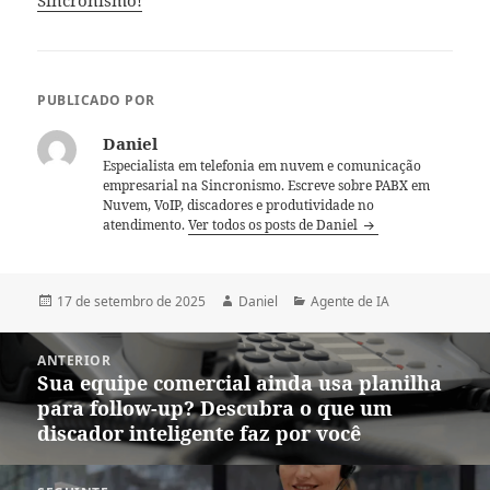
PUBLICADO POR
Daniel
Especialista em telefonia em nuvem e comunicação
empresarial na Sincronismo. Escreve sobre PABX em
Nuvem, VoIP, discadores e produtividade no
atendimento.
Ver todos os posts de Daniel
Publicado
Autor
Categorias
17 de setembro de 2025
Daniel
Agente de IA
em
Navegação
ANTERIOR
de
Sua equipe comercial ainda usa planilha
Post
Post
para follow-up? Descubra o que um
anterior:
discador inteligente faz por você