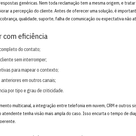
 respostas genéricas. Nem toda reclamação tem a mesma origem, e tratar
rar a percepção do cliente. Antes de oferecer uma solução, é importante
cobrança, qualidade, suporte, falha de comunicação ou expectativa não a
 com eficiência
o completo do contato;
 cliente sem interromper;
etivas para mapear o contexto;
s anteriores em outros canais;
ncia por tipo e grau de criticidade.
nto multicanal, a integração entre telefonia em nuvem, CRM e outros si
o atendente tenha visão mais ampla do caso. Isso encurta o tempo de di
oerente.