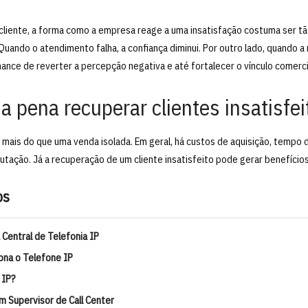
cliente, a forma como a empresa reage a uma insatisfação costuma ser t
Quando o atendimento falha, a confiança diminui. Por outro lado, quando a r
ance de reverter a percepção negativa e até fortalecer o vínculo comerci
 a pena recuperar clientes insatisfei
 mais do que uma venda isolada. Em geral, há custos de aquisição, tempo 
utação. Já a recuperação de um cliente insatisfeito pode gerar benefício
os
entral de Telefonia IP
ona o Telefone IP
 IP?
um Supervisor de Call Center