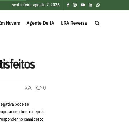
sexta-feira, agosto 7, 2026
Em Nuvem
Agente De IA
URA Reversa
isfeitos
0
A
A
negativa pode se
cuperar um cliente depois
responder no canal certo