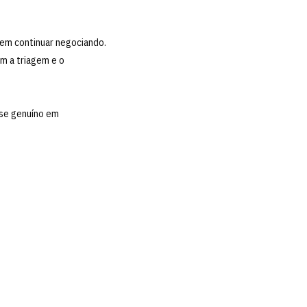
 em continuar negociando.
m a triagem e o
sse genuíno em