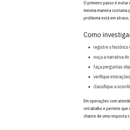
O primeiro passo é evitar
mesma maneira costuma pio
problema está em atraso, 
Como investigar
registre o históric
ouça a narrativa do
faça perguntas obj
verifique interaçõe
classifique a ocorrê
Em operações com atendime
retrabalho e permite que 
chance de uma resposta c