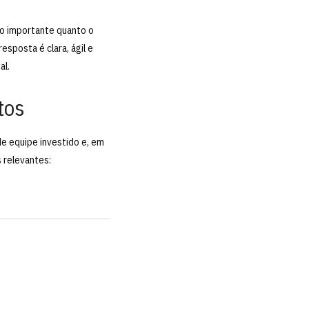
ão importante quanto o
esposta é clara, ágil e
al.
tos
de equipe investido e, em
s relevantes: