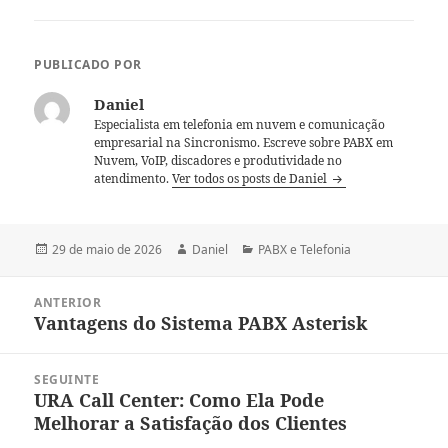
PUBLICADO POR
Daniel
Especialista em telefonia em nuvem e comunicação
empresarial na Sincronismo. Escreve sobre PABX em
Nuvem, VoIP, discadores e produtividade no
atendimento.
Ver todos os posts de Daniel
Publicado
Autor
Categorias
29 de maio de 2026
Daniel
PABX e Telefonia
em
Navegação
ANTERIOR
de
Vantagens do Sistema PABX Asterisk
Post
Post
anterior:
SEGUINTE
URA Call Center: Como Ela Pode
Próximo
Melhorar a Satisfação dos Clientes
post: