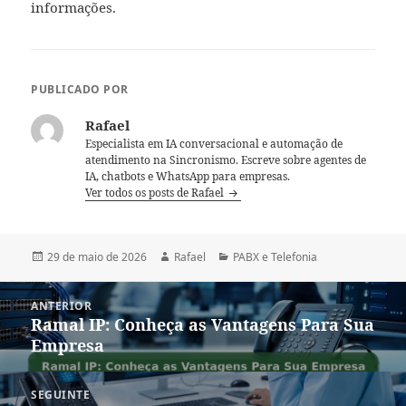
informações.
PUBLICADO POR
Rafael
Especialista em IA conversacional e automação de
atendimento na Sincronismo. Escreve sobre agentes de
IA, chatbots e WhatsApp para empresas.
Ver todos os posts de Rafael
Publicado
Autor
Categorias
29 de maio de 2026
Rafael
PABX e Telefonia
em
Navegação
ANTERIOR
de
Ramal IP: Conheça as Vantagens Para Sua
Post
Post
Empresa
anterior:
SEGUINTE