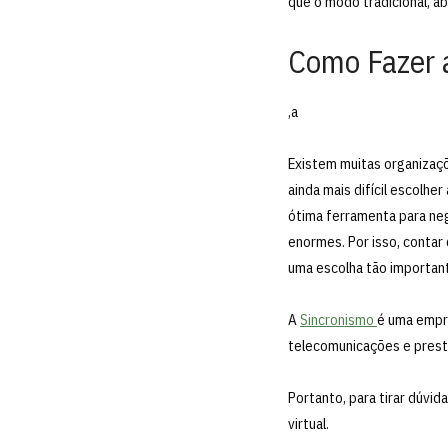
que o modo tradicional, 
Como Fazer 
,a
Existem muitas organiza
ainda mais difícil escolh
ótima ferramenta para neg
enormes. Por isso, contar
uma escolha tão important
A
Sincronismo
é uma empr
telecomunicações e prest
Portanto, para tirar dúvi
virtual.