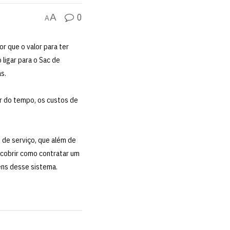
0
A
A
r que o valor para ter
 ligar para o Sac de
s.
r do tempo, os custos de
de serviço, que além de
scobrir como contratar um
ens desse sistema.