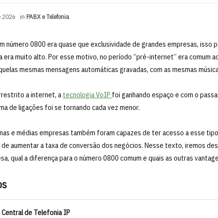
e 2026
in
PABX e Telefonia
um número 0800 era quase que exclusividade de grandes empresas, isso po
da era muito alto. Por esse motivo, no período “pré-internet” era comum ao
aquelas mesmas mensagens automáticas gravadas, com as mesmas música
estrito a internet, a
tecnologia VoIP
foi ganhando espaço e com o passa
ma de ligações foi se tornando cada vez menor.
nas e médias empresas também foram capazes de ter acesso a esse tipo 
z de aumentar a taxa de conversão dos negócios. Nesse texto, iremos de
sa, qual a diferença para o número 0800 comum e quais as outras vantag
os
entral de Telefonia IP