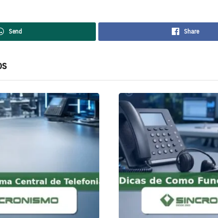
Send
Share
os