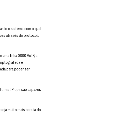
tanto o sistema com o qual
ções através do protocolo
m uma linha 0800 VoIP, a
riptografada e
fada para poder ser
lefones IP que são capazes
 seja muito mais barata do