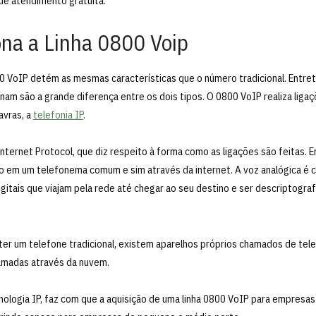
 de atendimento gratuita.
na a Linha 0800 Voip
00 VoIP detém as mesmas características que o número tradicional. Entre
onam são a grande diferença entre os dois tipos. O 0800 VoIP realiza liga
avras, a
telefonia IP
.
Internet Protocol, que diz respeito à forma como as ligações são feitas. E
 em um telefonema comum e sim através da internet. A voz analógica é c
itais que viajam pela rede até chegar ao seu destino e ser descriptogra
o ter um telefone tradicional, existem aparelhos próprios chamados de te
amadas através da nuvem.
cnologia IP, faz com que a aquisição de uma linha 0800 VoIP para empresas