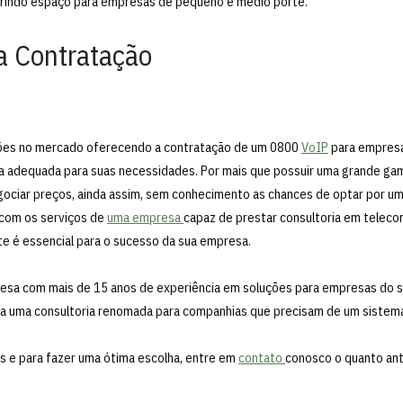
abrindo espaço para empresas de pequeno e médio porte.
a Contratação
ções no mercado oferecendo a contratação de um 0800
VoIP
para empresa
er a adequada para suas necessidades. Por mais que possuir uma grande g
ociar preços, ainda assim, sem conhecimento as chances de optar por um 
 com os serviços de
uma empresa
capaz de prestar consultoria em teleco
e é essencial para o sucesso da sua empresa.
esa com mais de 15 anos de experiência em soluções para empresas do
a uma consultoria renomada para companhias que precisam de um sistema 
das e para fazer uma ótima escolha, entre em
contato
conosco o quanto ant