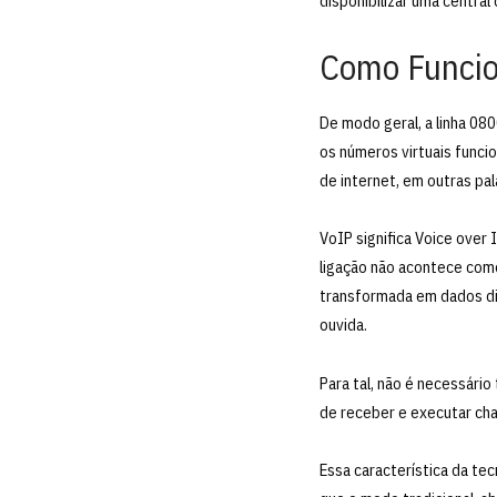
disponibilizar uma central
Como Funcio
De modo geral, a linha 08
os números virtuais funci
de internet, em outras pal
VoIP significa Voice over 
ligação não acontece como
transformada em dados dig
ouvida.
Para tal, não é necessári
de receber e executar ch
Essa característica da te