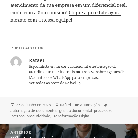
atendimento da sua empresa em um diferencial real,
conte com a Sincronismo!
Clique aqui e fale agora
mesmo com a nossa equipe!
PUBLICADO POR
Rafael
Especialista em IA conversacional e automação de
atendimento na Sincronismo. Escreve sobre agentes de
IA, chatbots e WhatsApp para empresas.
Ver todos os posts de Rafael
Publicado
Autor
Categorias
Tags
27 de junho de 2026
Rafael
Automação
em
automação de documentos
,
gestão documental
,
processos
internos
,
produtividade
,
Transformação Digital
Navegação
ANTERIOR
de