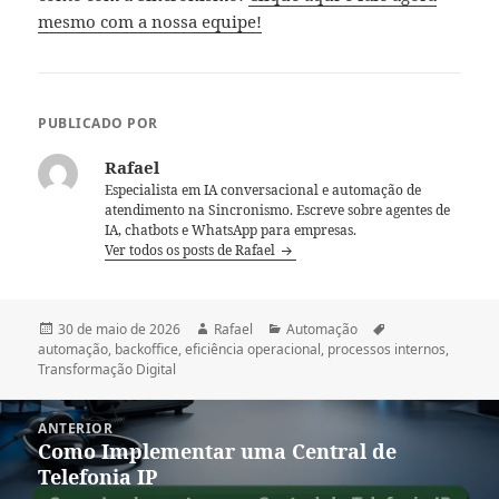
mesmo com a nossa equipe!
PUBLICADO POR
Rafael
Especialista em IA conversacional e automação de
atendimento na Sincronismo. Escreve sobre agentes de
IA, chatbots e WhatsApp para empresas.
Ver todos os posts de Rafael
Publicado
Autor
Categorias
Tags
30 de maio de 2026
Rafael
Automação
em
automação
,
backoffice
,
eficiência operacional
,
processos internos
,
Transformação Digital
Navegação
ANTERIOR
de
Como Implementar uma Central de
Post
Post
Telefonia IP
anterior: