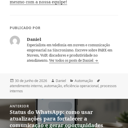
mesmo com a nossa equipe!
PUBLICADO POR
Daniel
Especialista em telefonia em nuvem e comunicação
empresarial na Sincronismo. Escreve sobre PABX em
Nuvem, VoIP, discadores e produtividade no
atendimento.
Ver todos os posts de Daniel
Publicado
Autor
Categorias
Tags
30 de junho de 2026
Daniel
Automação
em
atendimento interno
,
automação
,
eficiência operacional
,
processos
internos
Navegação
ANTERIOR
de
Status do WhatsApp: como usar
Post
Post
atualizações para fortalecer a
anterior:
comunicação e gerar oportunidades